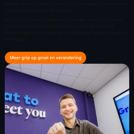
hebben onvoldoende scherp waar processen, systemen en
samenwerking groei afremmen.
Met het Success Assessment brengen we in kaart waar
jouw organisatie kwetsbaar is én waar de grootste
kansen liggen voor meer grip, snelheid en onderscheidend
vermogen.
Meer grip op groei en verandering