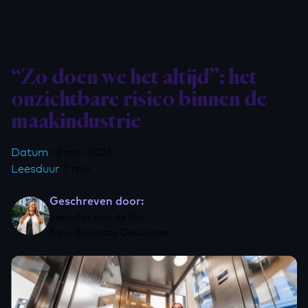
“Zo doen we het altijd”: het
onzichtbare risico binnen de
maakindustrie
Datum
12 mei 2026
Leesduur
7 min
Geschreven door:
Jennifer van de Pol,
New Business Developer