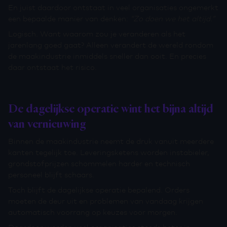
En juist daardoor ontstaat in veel organisaties ongemerkt
een bepaalde manier van denken:
“Zo doen we het altijd.”
Logisch. Want waarom zou je veranderen als het
jarenlang goed gaat? Alleen verandert de wereld rondom
de maakindustrie inmiddels sneller dan ooit. En precies
daar ontstaat het risico.
De dagelijkse operatie wint het bijna altijd
van vernieuwing
Binnen de maakindustrie neemt de druk vanuit meerdere
kanten tegelijk toe. Leveringsketens worden instabieler,
grondstofprijzen schommelen harder en technisch
personeel blijft schaars.
Toch blijft de dagelijkse operatie bepalend. Orders
moeten de deur uit en problemen van vandaag krijgen
automatisch voorrang op keuzes voor morgen.
Daardoor worden veel organisaties steeds beter in