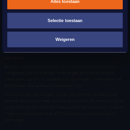
Alles toestaan
steeds meer voorsprong op.
Selectie toestaan
Veel waarde blijft nog onzichtbaar in de
organisatie
Weigeren
Een risico dat vaak onderschat wordt, zit in de
hoeveelheid informatie die organisaties niet goed
benutten.
Binnen veel maakbedrijven zit waardevolle informatie
verspreid over systemen, afdelingen en medewerkers.
Denk aan inzicht in onderhoud, storingen, onderdelen of
producten die opnieuw inzetbaar zijn.
Daardoor blijven kansen liggen op slimmer onderhoud,
betere service en meer grip op processen en marges. Juist
organisaties die data slimmer weten te verbinden, creëren
meer voorspelbaarheid, efficiency en onderscheidend
vermogen.