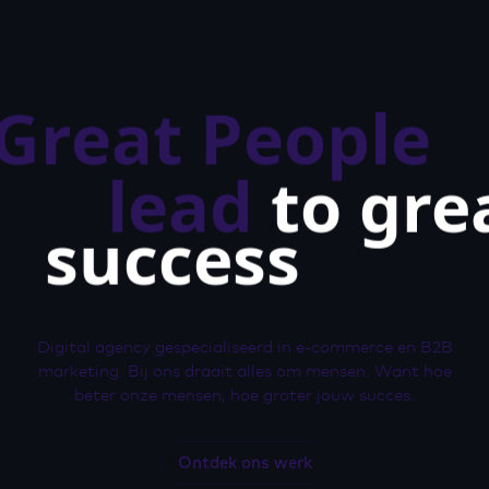
Great People
lead
to gre
success
Digital agency gespecialiseerd in e-commerce en B2B
marketing. Bij ons draait alles om mensen. Want hoe
beter onze mensen, hoe groter jouw succes.
Ontdek ons werk