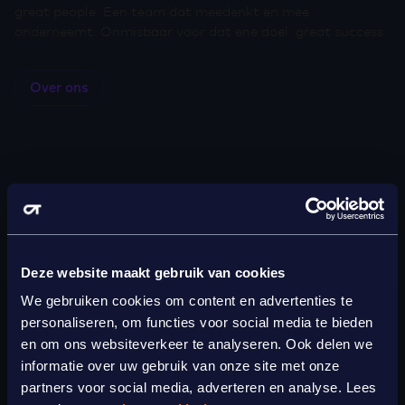
great people. Een team dat meedenkt en mee
onderneemt. Onmisbaar voor dat ene doel: great success.
Over ons
Onze vier beloften
voor écht succes
Deze website maakt gebruik van cookies
We gebruiken cookies om content en advertenties te
personaliseren, om functies voor social media te bieden
Ontdek onze diensten
en om ons websiteverkeer te analyseren. Ook delen we
informatie over uw gebruik van onze site met onze
partners voor social media, adverteren en analyse. Lees