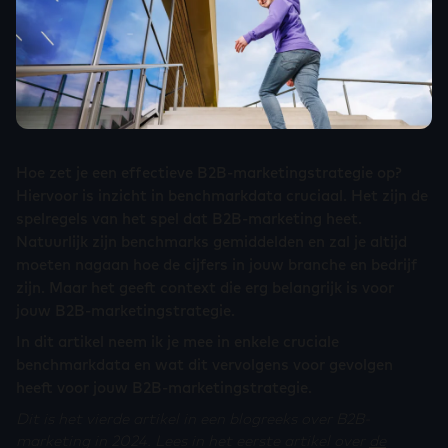
Hoe zet je een effectieve B2B-marketingstrategie op?
Hiervoor is inzicht in benchmarkdata cruciaal. Het zijn de
spelregels van het spel dat B2B-marketing heet.
Natuurlijk zijn benchmarks gemiddelden en zal je altijd
moeten nagaan hoe de cijfers in jouw branche en bedrijf
zijn. Maar het geeft context die erg belangrijk is voor
jouw B2B-marketingstrategie.
In dit artikel neem ik je mee in enkele cruciale
benchmarkdata en wat dit vervolgens voor gevolgen
heeft voor jouw B2B-marketingstrategie.
Dit is het vierde artikel in een blogreeks over B2B-
marketing in 2024. Lees in het eerste artikel over
de