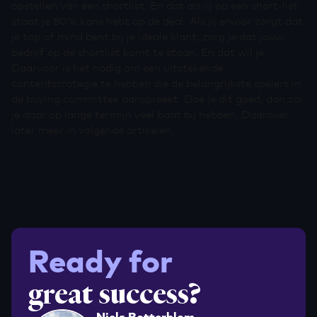
opstellen van een shortlist. En dat als jij op een short-list
staat je 80% kans hebt op de deal. Als jij ervoor zorgt dat
je top of mind bent bij je ideale klant, zorg je dat jouw
bedrijf op de shortlist komt te staan. En dat wil je.
Daarvoor is het nodig om een uitstekende
contentstrategie te hebben die de belangrijkste spelers in
de buying committee aanspreekt. Doe je dit goed, dan zal
je daar op lange termijn veel baat bij hebben. Daarover
later meer in volgende artikelen.
Ready for
great success?
Niels Botterblom