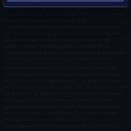
Daarnaast zal je het marketingbudget zo effectief
mogelijk in moeten zetten. Volgens onderzoek van Binet &
Field ligt de ideale verhouding van B2B-
marketingbudgetten tussen 60% voor het bouwen van
een merk en 40% voor performance marketing. Bij het
bouwen van een merk denk je aan gratis leerzame
content maken, thoughtleadership-activiteiten en
persona branding. Bij performance marketing denk je aan
campagnes, search marketing en e-mail automations.
Performance marketing richt zich op resultaat op de
korte termijn, terwijl het bouwen van je merk bijdraagt
aan de langetermijn-doelstellingen van je bedrijf. Allebei
zijn ze erg belangrijk. En ga je bouwen aan een merk? Dan
ga je ook aan de slag met
demand generation
. Dit is een
strategie waarbij je authentieke content publiceert
gericht op je totale markt, waarbij het doel is dat je top
of mind wordt bij je ideale klant. Zodra zij starten het
met opstellen van een shortlist, heeft je
demandgeneration-strategie ervoor gezorgd dat jouw