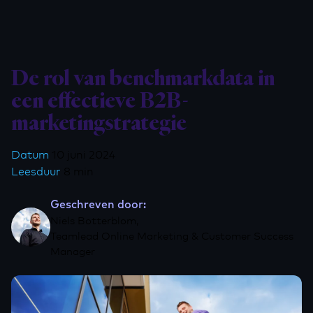
De rol van benchmarkdata in
een effectieve B2B-
marketingstrategie
Datum
10 juni 2024
Leesduur
8 min
Geschreven door:
Niels Botterblom,
Teamlead Online Marketing & Customer Success
Manager