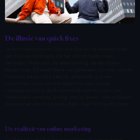
De illusie van quick fixes
Je komt leads tekort. Dus wat doe je? Je bedenkt weer
een nieuwe campagne die het aantal leads moet
verhogen. Maar dan, de teleurstelling: de resultaten
blijven laag. De leads die je wél genereert zijn niet van de
kwaliteit die je nodig hebt en je bevindt je in een
constante cyclus van het bedenken van nieuwe
campagnes. Dit is de frustrerende realiteit voor veel
marketeers vandaag de dag. Not so great. Het is tijd om
te switchen van third party data naar first party data
De realiteit van online marketing
De digitale wereld is onvoorspelbaar en wat gisteren