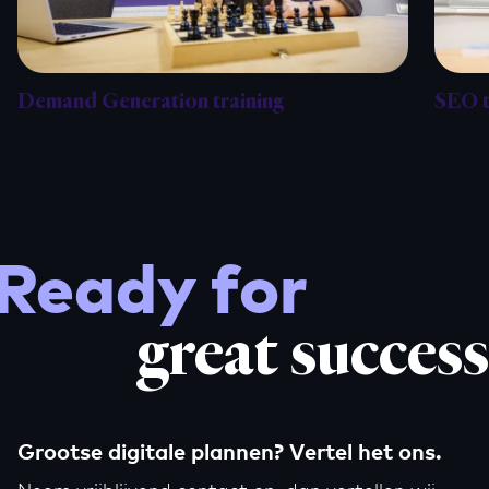
Demand Generation training
SEO t
Ready for
great success
Grootse digitale plannen? Vertel het ons.
Neem vrijblijvend contact op, dan vertellen wij