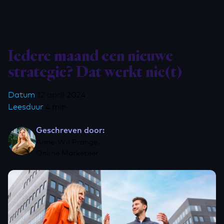
Iedere maand een nieuwe
strategie? Dat werkt nie(t)
Datum
12 april 2024
Leesduur
4 min
Geschreven door:
Anne-Wil Prange,
Online Marketeer