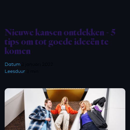
Nieuwe kansen ontdekken - 5
tips om tot goede ideeën te
komen
Datum
3 januari 2022
Leesduur
3 min