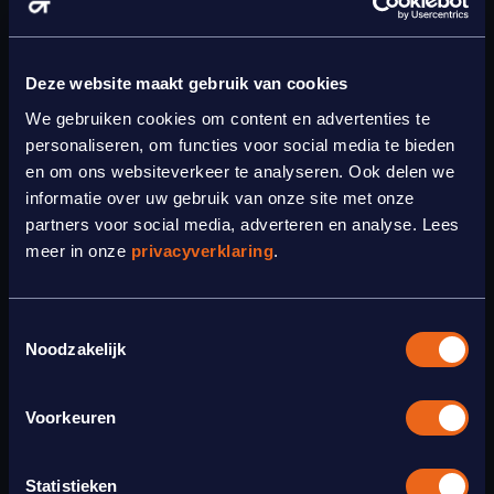
5. Zet een externe motivator of
Deze website maakt gebruik van cookies
gespreksleider in
We gebruiken cookies om content en advertenties te
personaliseren, om functies voor social media te bieden
Hoe langer je ergens werkt of eigenaar van bent, hoe
en om ons websiteverkeer te analyseren. Ook delen we
moeilijker het wordt om 'buiten-de-lijntjes' te denken.
informatie over uw gebruik van onze site met onze
Vraag eens een klant, relatie of huur iemand in als
partners voor social media, adverteren en analyse. Lees
gespreksleider. Diegene kan je helpen om anders tegen
zaken aan te kijken, een stapje verder te gaan of je juist
meer in onze
privacyverklaring
.
aan de kaders te houden.
Toestemmingsselectie
Noodzakelijk
Waar kun je verder nog aan denken?
Zorg dat je de input vastlegt (papier, video of een
Voorkeuren
whiteboard)
Weg met de negativiteit, ‘ja maar’ is verboden.
Maak gebruik van elkaars ideeën. Ideeën die je in je
Statistieken