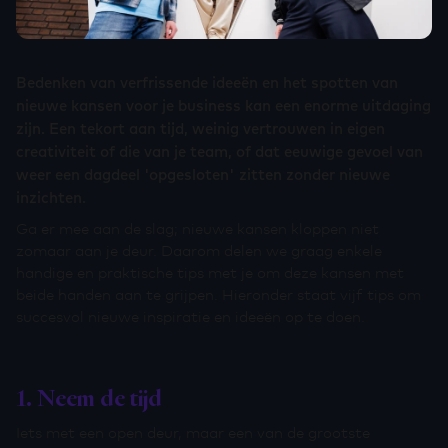
Bedenken van verfrissende ideeën en het spotten van
nieuwe kansen voor je business kan een enorme uitdaging
zijn. Een tekort aan tijd, weinig vertrouwen in eigen
creativiteit of die van je team, of dat eeuwige gevoel van
weer een dagdeel 'opgesloten' zitten zonder nieuwe
inzichten.
Ga er mee aan de slag; nieuwe kansen kloppen niet
zomaar aan je deur. Daarom delen we graag enkele
handige en praktische tips met je om deze kansen met
beide handen aan te grijpen. Hieronder staat vijf tips om
succesvol nieuwe inspiratie en ideeën op te doen.
1. Neem de tijd
Iets met een open deur, maar een van de grootste