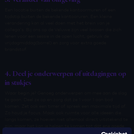
Een locatie buiten de bekende kantoormuren of een
tijdstip buiten de bekende kantooruren. Een kleine
verandering kan al veel doen met het brein van je
collega's. Bij ons op de Veluwe zijn veel bossen die zich
lenen voor een sessie in de open lucht, gebruik de
vrijdagmiddag(borrel) en zorg voor extra goede
brandstof.
4. Deel je onderwerpen of uitdagingen op
in stukjes
Waar begin je? Genoeg onderwerpen om mee aan de slag
te gaan. Deel ze op en zorg dat ze 1 voor 1 aan bod
komen. Zet ook een timer of spreek een maximale tijd af.
Zo houd je focus. Maak ook ruimte voor alle ideeën die
langs komen, ze hoeven niet allemaal direct uitstekend te
zijn, maar het kan je helpen te komen tot dát ene goede
idee voor het komend jaar!