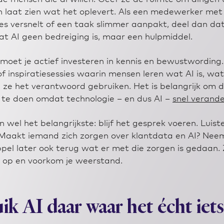
 laat zien wat het oplevert. Als een medewerker met
es versnelt of een taak slimmer aanpakt, deel dan dat
at AI geen bedreiging is, maar een hulpmiddel.
oet je actief investeren in kennis en bewustwording
of inspiratiesessies waarin mensen leren wat AI is, wa
 ze het verantwoord gebruiken. Het is belangrijk om d
 te doen omdat technologie – en dus AI –
snel verande
n wel het belangrijkste: blijf het gesprek voeren. Luist
Maakt iemand zich zorgen over klantdata en AI? Nee
ppel later ook terug wat er met die zorgen is gedaan.
 op en voorkom je weerstand.
k AI daar waar het écht iets