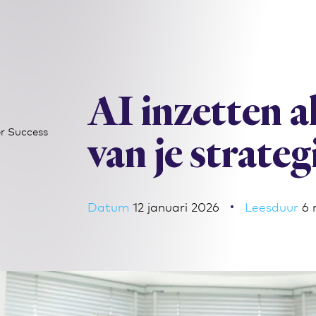
AI inzetten a
r Success
van je strategi
Datum
12 januari 2026
Leesduur
6 