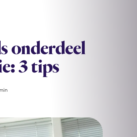
ls onderdeel
e: 3 tips
min