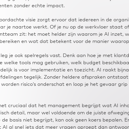
enten zonder echte impact.
ordachte visie zorgt ervoor dat iedereen in de organi
ar je naartoe werkt. Of je nu op de werkvloer staat of
eam zit: het moet helder zijn waarom je AI inzet, w
 bereiken en wat dat betekent voor de manier waarop
ie leg je ook spelregels vast. Denk aan hoe je met klant
 welke tools mag gebruiken, welk budget beschikbaar
elijk is voor implementatie en toezicht. AI raakt bijna 
delingen tegelijk. Zonder heldere afspraken ontstaat
 worden risico’s onderschat en loop je het gevaar grip
et cruciaal dat het management begrijpt wat AI inho
nisch detail, maar wel voldoende om de juiste afwegin
de basis niet begrijpt, kan ook geen koers bepalen. E
 AI al snel iets dat meer vragen oproept dan antwoo