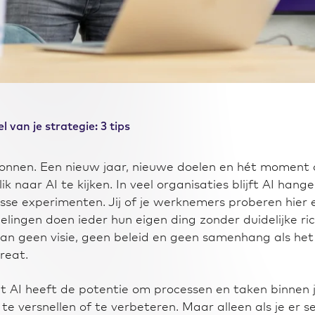
l van je strategie: 3 tips
gonnen. Een nieuw jaar, nieuwe doelen en hét moment
lik naar AI te kijken. In veel organisaties blijft AI hang
sse experimenten. Jij of je werknemers proberen hier
fdelingen doen ieder hun eigen ding zonder duidelijke ri
 dan geen visie, geen beleid en geen samenhang als he
great.
 AI heeft de potentie om processen en taken binnen 
 te versnellen of te verbeteren. Maar alleen als je er s